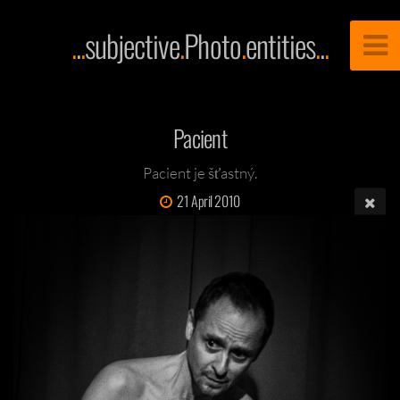
.
.
.
subjective
.
Photo
.
entities
.
.
.
Pacient
Pacient je šťastný.
21 April 2010